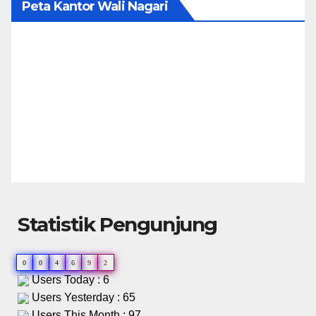
Peta Kantor Wali Nagari
Statistik Pengunjung
0
0
4
6
9
2
Users Today : 6
Users Yesterday : 65
Users This Month : 97