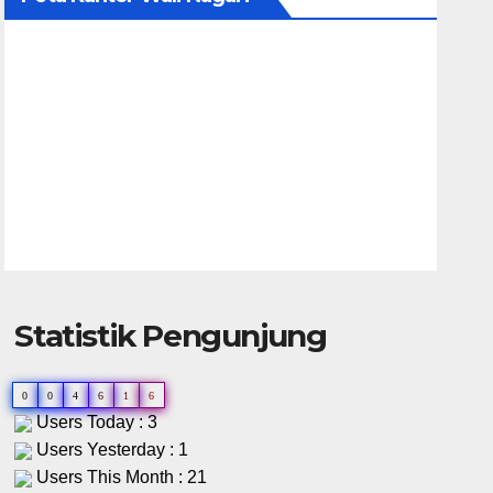
Statistik Pengunjung
0
0
4
6
1
6
Users Today : 3
Users Yesterday : 1
Users This Month : 21