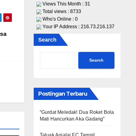
Views This Month : 31
Total views : 8733
Who's Online : 0
Your IP Address : 216.73.216.137
esa
Search
Search
Postingan Terbaru
“Gurdat Meledak! Dua Roket Bola
Mati Hancurkan Aka Gadang”
Taluak Anjalai FC Tampil