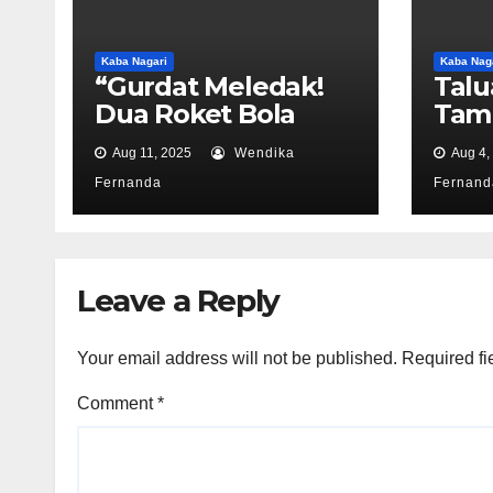
Kaba Nagari
Kaba Nag
“Gurdat Meledak!
Talu
Dua Roket Bola
Tamp
Mati Hancurkan
Laga
Aug 11, 2025
Wendika
Aug 4,
Aka Gadang”
Fernanda
Fernand
Leave a Reply
Your email address will not be published.
Required fi
Comment
*