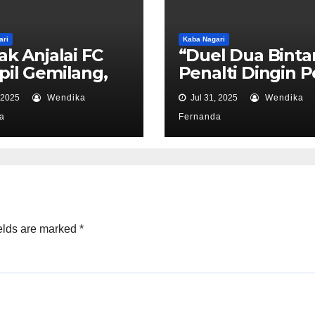
ari
Kaba Nagari
ak Anjalai FC
“Duel Dua Binta
il Gemilang,
Penalti Dingin P
 Sarat Kejutan
Tak Cukup, Dua 
 2025
Wendika
Jul 31, 2025
Wendika
Magis Dito Bali
a
Fernanda
Keadaan!”
elds are marked
*