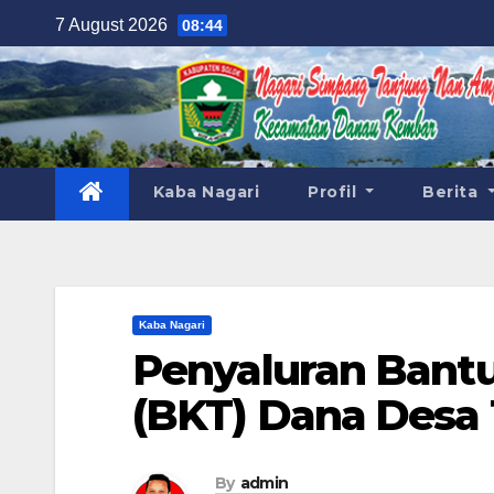
Skip
7 August 2026
08:44
to
content
Kaba Nagari
Profil
Berita
Kaba Nagari
Penyaluran Bant
(BKT) Dana Desa 
By
admin