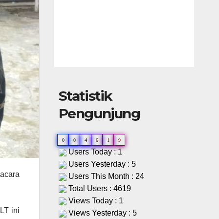
Statistik
Pengunjung
0
0
4
6
1
9
Users Today : 1
Users Yesterday : 5
acara
Users This Month : 24
Total Users : 4619
Views Today : 1
LT ini
Views Yesterday : 5