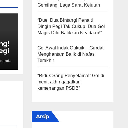
Gemilang, Laga Sarat Kejutan
“Duel Dua Bintang! Penalti
Dingin Pegi Tak Cukup, Dua Gol
Magis Dito Balikkan Keadaan!”
ng!
Gol Awal Indak Cukuik – Gurdat
egi
Menghantam Balik di Nafas
Gol
Terakhir
rnanda
kkan
“Ridus Sang Penyelamat” Gol di
menit akhir gagalkan
kemenangan PSDB”
Arsip