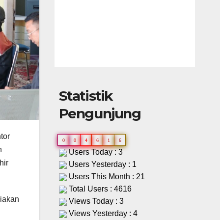
Statistik
Pengunjung
tor
0
0
4
6
1
6
n
Users Today : 3
hir
Users Yesterday : 1
Users This Month : 21
Total Users : 4616
aiakan
Views Today : 3
Views Yesterday : 4