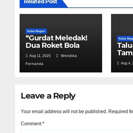
Related Post
Kaba Nagari
“Gurdat Meledak!
Kaba Nag
Dua Roket Bola
Talu
Mati Hancurkan
Tamp
Aug 11, 2025
Wendika
Aka Gadang”
Laga
Aug 4,
Fernanda
Leave a Reply
Your email address will not be published.
Required fi
Comment
*