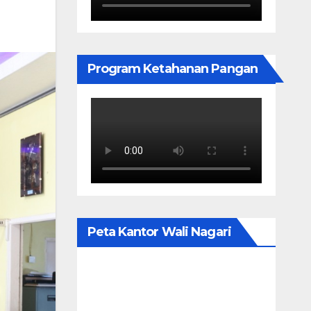
Program Ketahanan Pangan
Peta Kantor Wali Nagari