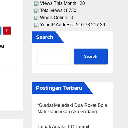
Views This Month : 28
Total views : 8730
Who's Online : 0
Your IP Address : 216.73.217.39
Search
pa
Search
Postingan Terbaru
“Gurdat Meledak! Dua Roket Bola
Mati Hancurkan Aka Gadang”
Taluak Anjalai FC Tampil