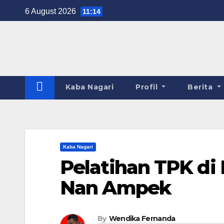
Skip
6 August 2026
11:14
to
content
Kaba Nagari
Profil
Berita
Kaba Nagari
Pelatihan TPK di
Nan Ampek
By
Wendika Fernanda