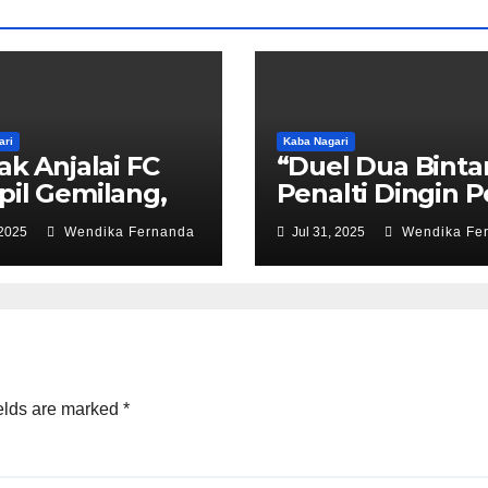
ari
Kaba Nagari
ak Anjalai FC
“Duel Dua Binta
il Gemilang,
Penalti Dingin P
 Sarat Kejutan
Tak Cukup, Dua 
 2025
Wendika Fernanda
Jul 31, 2025
Wendika Fe
Magis Dito Bali
Keadaan!”
elds are marked
*