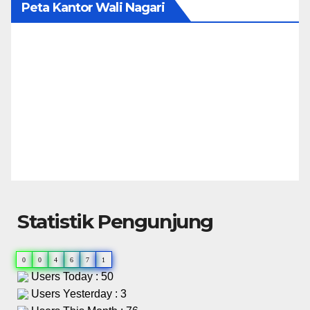
Peta Kantor Wali Nagari
Statistik Pengunjung
0
0
4
6
7
1
Users Today : 50
Users Yesterday : 3