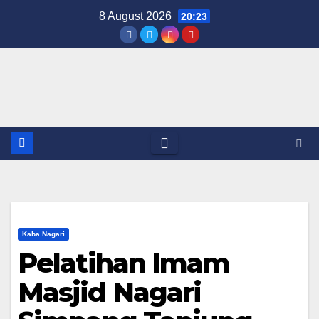
Skip
8 August 2026
20:23
to
content
Kaba Nagari
Pelatihan Imam
Masjid Nagari