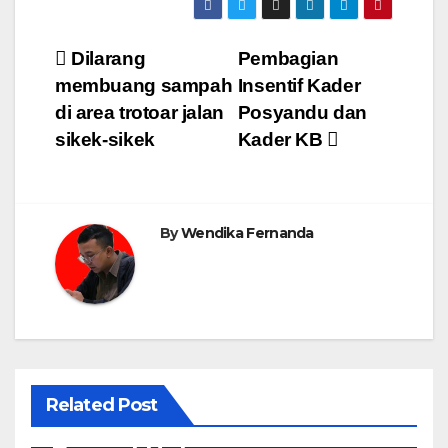
Post
Dilarang
Pembagian
membuang sampah
Insentif Kader
navigation
di area trotoar jalan
Posyandu dan
sikek-sikek
Kader KB
By
Wendika Fernanda
Related Post
Kaba Nagari