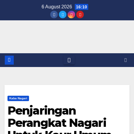
Skip
6 August 2026
16:10
to
content
Kaba Nagari
Penjaringan
Perangkat Nagari