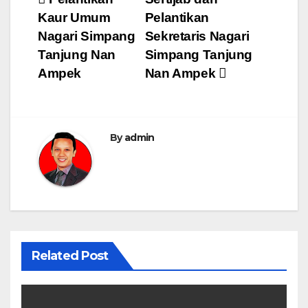
Post
Kaur Umum
Pelantikan
navigation
Nagari Simpang
Sekretaris Nagari
Tanjung Nan
Simpang Tanjung
Ampek
Nan Ampek
By
admin
Related Post