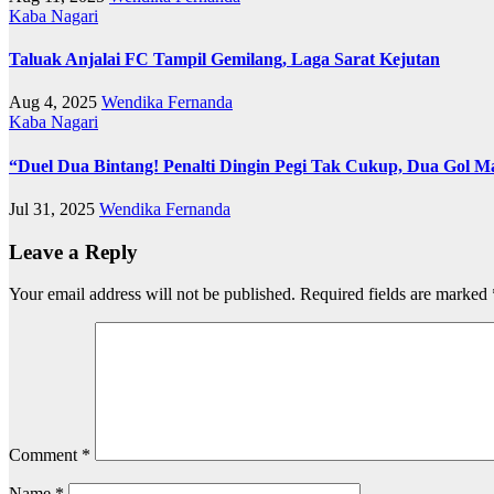
Kaba Nagari
Taluak Anjalai FC Tampil Gemilang, Laga Sarat Kejutan
Aug 4, 2025
Wendika Fernanda
Kaba Nagari
“Duel Dua Bintang! Penalti Dingin Pegi Tak Cukup, Dua Gol M
Jul 31, 2025
Wendika Fernanda
Leave a Reply
Your email address will not be published.
Required fields are marked
Comment
*
Name
*