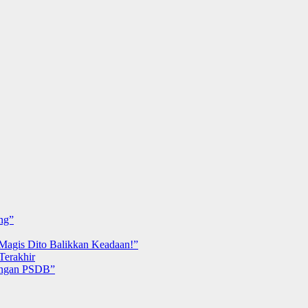
ng”
 Magis Dito Balikkan Keadaan!”
Terakhir
nangan PSDB”