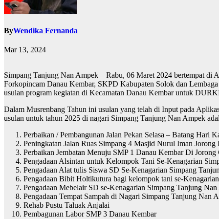
By
Wendika Fernanda
Mar 13, 2024
Simpang Tanjung Nan Ampek – Rabu, 06 Maret 2024 bertempat di Au
Forkopincam Danau Kembar, SKPD Kabupaten Solok dan Lembaga yan
usulan program kegiatan di Kecamatan Danau Kembar untuk DURKP 2
Dalam Musrenbang Tahun ini usulan yang telah di Input pada Aplika
usulan untuk tahun 2025 di nagari Simpang Tanjung Nan Ampek adala
Perbaikan / Pembangunan Jalan Pekan Selasa – Batang Hari K
Peningkatan Jalan Ruas Simpang 4 Masjid Nurul Iman Joron
Perbaikan Jembatan Menuju SMP 1 Danau Kembar Di Jorong
Pengadaan Alsintan untuk Kelompok Tani Se-Kenagarian Si
Pengadaan Alat tulis Siswa SD Se-Kenagarian Simpang Tanj
Pengadaan Bibit Holtikutura bagi kelompok tani se-Kenagar
Pengadaan Mebelair SD se-Kenagarian Simpang Tanjung Na
Pengadaan Tempat Sampah di Nagari Simpang Tanjung Nan 
Rehab Pustu Taluak Anjalai
Pembagunan Labor SMP 3 Danau Kembar