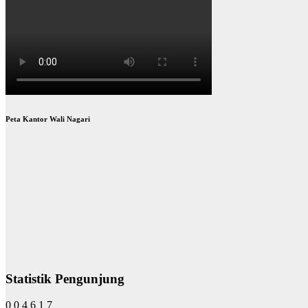
Peta Kantor Wali Nagari
Statistik Pengunjung
0
0
4
6
1
7