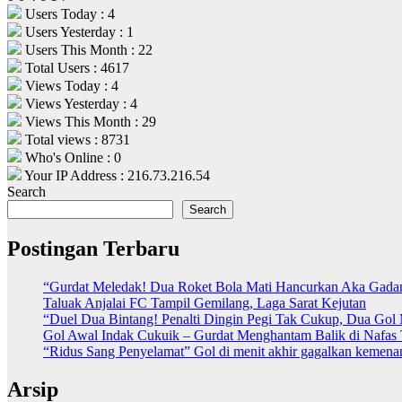
Users Today : 4
Users Yesterday : 1
Users This Month : 22
Total Users : 4617
Views Today : 4
Views Yesterday : 4
Views This Month : 29
Total views : 8731
Who's Online : 0
Your IP Address : 216.73.216.54
Search
Search
Postingan Terbaru
“Gurdat Meledak! Dua Roket Bola Mati Hancurkan Aka Gada
Taluak Anjalai FC Tampil Gemilang, Laga Sarat Kejutan
“Duel Dua Bintang! Penalti Dingin Pegi Tak Cukup, Dua Gol
Gol Awal Indak Cukuik – Gurdat Menghantam Balik di Nafas 
“Ridus Sang Penyelamat” Gol di menit akhir gagalkan keme
Arsip