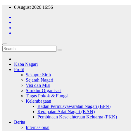
Skip
6 August 2026
16:56
to
content
Kaba Nagari
Profil
Sekapur Sirih
Sejarah Nagari
Visi dan Misi
Struktur Organisasi
Tugas Pokok & Fungsi
Kelembagaan
Badan Permusyawaratan Nagari (BPN)
Kerapatan Adat Nagari (KAN)
Pembinaan Kesejahteraan Keluarga (PKK)
Berita
Internasional