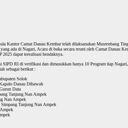
la Kantor Camat Danau Kembar telah dilaksanakan Musrenbang Tingk
g ada di Nagari, Acara di buka secara resmi oleh Camat Danau Ke
025 dapat terealisasi hendaknya.
si SIPD RI di verifikasi dan dimasukkan hanya 10 Program tiap Nagari
h sebagai berikut :
abupaten Solok
g Kapalo Danau Dibawah
 Gurun Data
mpang Tanjung Nan Ampek
ung Nan Ampek
ian Simpang Tanjung Nan Ampek
n Ampek
Ampek