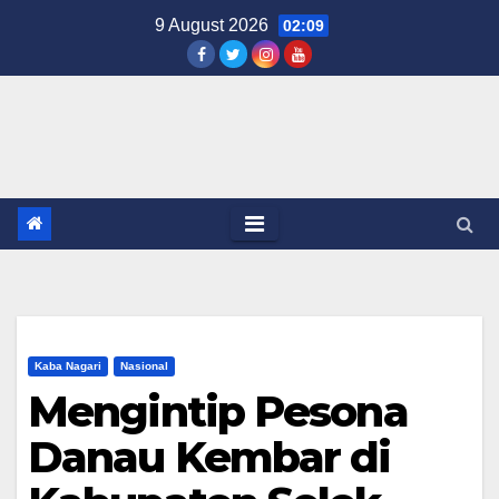
Skip
9 August 2026
02:09
to
content
Kaba Nagari
Nasional
Mengintip Pesona
Danau Kembar di