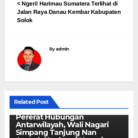
Post
Ngeri! Harimau Sumatera Terlihat di
Jalan Raya Danau Kembar Kabupaten
navigation
Solok
By
admin
Related Post
Kaba Nagari
Pererat Hubungan
Antarwilayah, Wali Nagari
Simpang Tanjung Nan