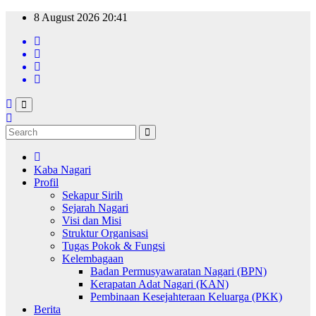
Skip
8 August 2026
20:41
to
content
Kaba Nagari
Profil
Sekapur Sirih
Sejarah Nagari
Visi dan Misi
Struktur Organisasi
Tugas Pokok & Fungsi
Kelembagaan
Badan Permusyawaratan Nagari (BPN)
Kerapatan Adat Nagari (KAN)
Pembinaan Kesejahteraan Keluarga (PKK)
Berita