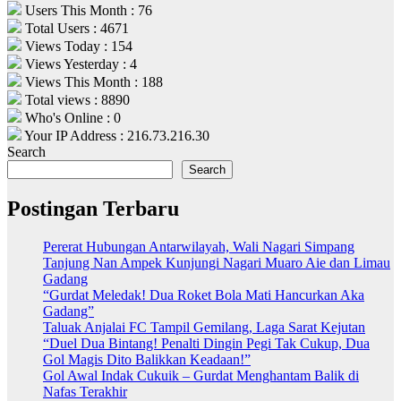
Users This Month : 76
Total Users : 4671
Views Today : 154
Views Yesterday : 4
Views This Month : 188
Total views : 8890
Who's Online : 0
Your IP Address : 216.73.216.30
Search
Search
Postingan Terbaru
Pererat Hubungan Antarwilayah, Wali Nagari Simpang
Tanjung Nan Ampek Kunjungi Nagari Muaro Aie dan Limau
Gadang
“Gurdat Meledak! Dua Roket Bola Mati Hancurkan Aka
Gadang”
Taluak Anjalai FC Tampil Gemilang, Laga Sarat Kejutan
“Duel Dua Bintang! Penalti Dingin Pegi Tak Cukup, Dua
Gol Magis Dito Balikkan Keadaan!”
Gol Awal Indak Cukuik – Gurdat Menghantam Balik di
Nafas Terakhir